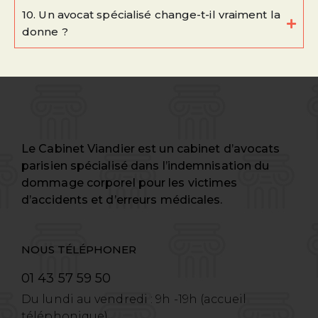
10. Un avocat spécialisé change-t-il vraiment la
donne ?
Le Cabinet Viandier est un cabinet d’avocats
parisien spécialisé dans l’indemnisation du
dommage corporel pour les victimes
d’accidents et d’erreurs médicales.
NOUS TÉLÉPHONER
01 43 57 59 50
Du lundi au vendredi : 9h -19h (accueil
téléphonique)